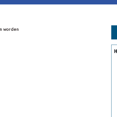
en worden
H