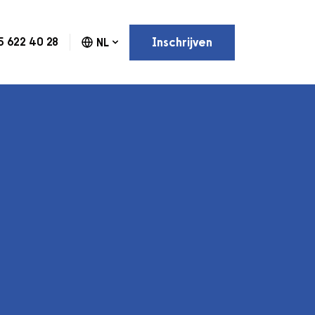
Inschrijven
5 622 40 28
NL