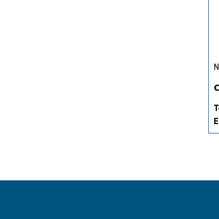
N
C
T
E