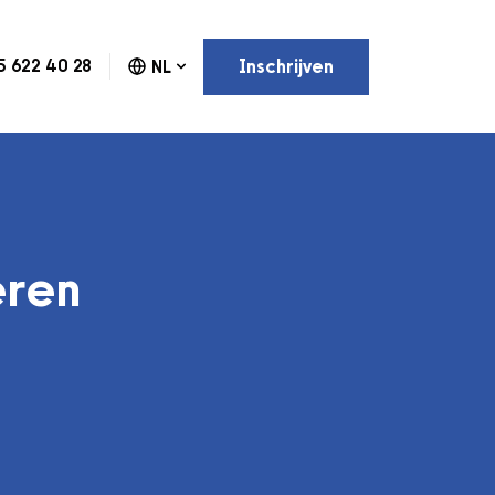
Inschrijven
5 622 40 28
NL
eren